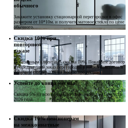
обычного
Закажите установку стационарной перегородки в офис
размером от 10*10м. и получите матовое стекло по цене
обычного.
Скидка 10% при
повторном
заказе
Постоянным клиентам – скидка 10%. Покажите договор
на предыдущий заказ перегородки в нашей компании и
получите скидку 10% на любую продукцию.
Успейте до конца месяца!
Скидка 5% на всю продукцию компании до 31 августа
2026 года.
Скидка 10% пенсионерам
на межкомнатные